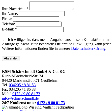
Ihre Nachricht: *
Ihr Name:
Firma:
Telefon:
E-Mail: *
Ich willige ein, dass meine Angaben aus diesem Kontaktformular
Anfrage gelöscht. Bitte beachten: Die erteilte Einwilligung kann jede
Weitere Informationen finden Sie in unserer
Datenschutzerklärung
.
KSM Schärschmidt GmbH & Co. KG
Rudolf-Breitscheid-Str. 34
04420 Markranstädt
OT Großlehna
Tel.
034205 / 8 81 53
Fax 034205 / 1 86 38
Mobil
0172 / 9 80 81 73
info@schaerschmidt.de
24/7 Notdienst unter
0172 / 9 80 81 73
Wir sind Vaillant Fachpartner